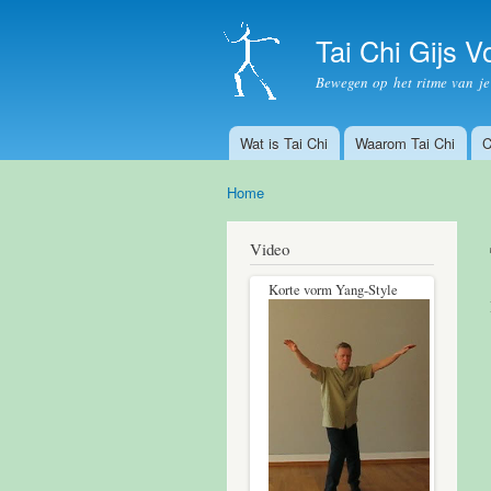
Tai Chi Gijs 
Bewegen op het ritme van j
Wat is Tai Chi
Waarom Tai Chi
C
Hoofdmenu
Home
U bent hier
Video
Korte vorm Yang-Style